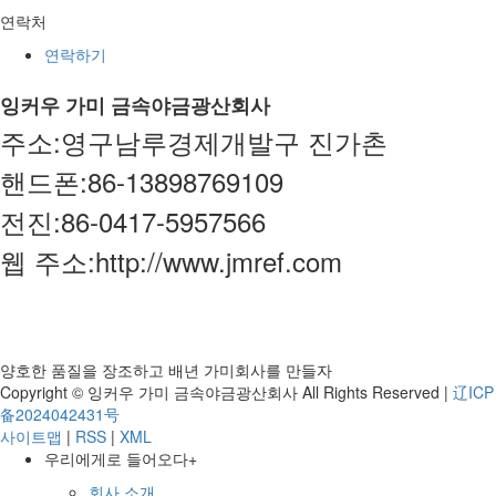
연락처
연락하기
잉커우 가미 금속야금광산회사
주소:영구남루경제개발구 진가촌
핸드폰:86-13898769109
전진:86-0417-5957566
웹 주소:http://www.jmref.com
양호한 품질을 장조하고 배년 가미회사를 만들자
Copyright © 잉커우 가미 금속야금광산회사 All Rights Reserved |
辽ICP
备2024042431号
사이트맵
|
RSS
|
XML
우리에게로 들어오다
+
회사 소개