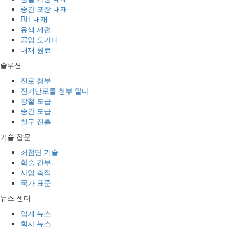
중간 포장 내재
RH-내재
유색 제련
공업 도가니
내재 원료
솔루션
전로 청부
전기난로를 청부 맡다
강철 도급
중간 도급
철구 진흙
기술 잡문
최첨단 기술
학술 간부.
사업 축적
국가 표준
뉴스 센터
업계 뉴스
회사 뉴스