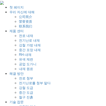
첫 페이지
우리 자신에 대해
公司简介
荣誉资质
联系我们
제품 센터
전로 내재
전기난로 내재
강철 가방 내재
중간 포장 내재
RH-내재
유색 제련
공업 도가니
내재 원료
해결 방안
전로 청부
전기난로를 청부 맡다
강철 도급
중간 도급
철구 진흙
기술 잡문